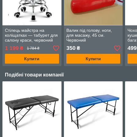
Стілець майстра на
Валик під голову, ноги,
Чохо
коліщатках — табурет для
для масажу, 45 см.
куше
салону краси, червоний
Червоний
бага
блак
1 199
350
499
₴
₴
1 784 ₴
Купити
Купити
Подібні товари компанії