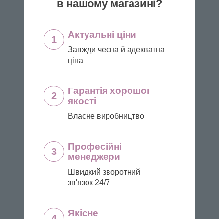
в нашому магазині?
Актуальні ціни
1
Завжди чесна й адекватна
ціна
Гарантія хорошої
2
якості
Власне виробництво
Професійні
3
менеджери
Швидкий зворотний
зв'язок 24/7
Якісне
4