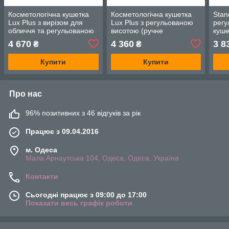
Косметологічна кушетка
Косметологічна кушетка
Stan
Lux Plus з вирізом для
Lux Plus з регульованою
регу
обличчя та регульованою
висотою (ручне
куше
висотою (ручне
складання)
ручн
4 670
4 360
3 8
₴
₴
складання)
Купити
Купити
Про нас
96% позитивних з 46 відгуків за рік
Працює з 09.04.2016
м. Одеса
Мала Арнаутська 104, Одеса, Одеса, Україна
Контакти
Сьогодні працює з 09:00 до 17:00
Показати весь графік роботи