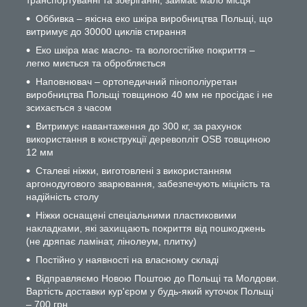
транспортуванні та зберіганні, займає мало місця
Оббивка – якісна еко шкіра виробництва Польщі, що
витримує до 30000 циклів стирання
Еко шкіра має масло- та вологостійке покриття –
легко миється та обробляється
Наповнювач – ортопедичний пінополіуретан
виробництва Польщі товщиною 40 мм не просідає і не
зсихається з часом
Витримує навантаження до 300 кг, за рахунок
використання в конструкції деревопліт OSB товщиною
12 мм
Сталеві ніжки, виготовлені з використанням
аргонодугового зварювання, забезпечують міцність та
надійність столу
Ніжки оснащені спеціальними пластиковими
накладками, які захищають покриття від пошкоджень
(не дряпає ламінат, лінолеум, плитку)
Постійно у наявності на власному складі
Відправляємо Новою Поштою до Польщі та Молдови.
Вартість доставки кур'єром у будь-який куточок Польщі
– 700 грн