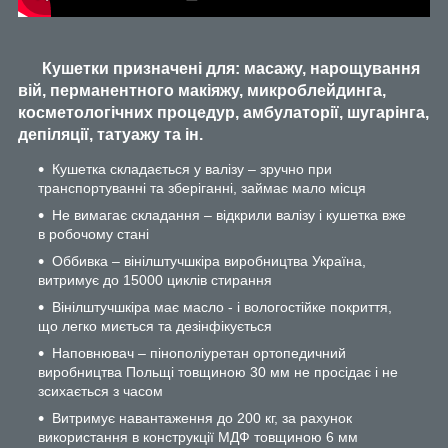
Кушетки призначені для: масажу, нарощування
вій, перманентного макіяжу, микроблейдинга,
косметологічних процедур, амбулаторії, шугарінга,
депіляції, татуажу та ін.
Кушетка складається у валізу – зручно при
транспортуванні та зберіганні, займає мало місця
Не вимагає складання – відкрили валізу і кушетка вже
в робочому стані
Оббивка – вінілштучшкіра виробництва Україна,
витримує до 15000 циклів стирання
Вінілштучшкіра має масло - і вологостійке покриття,
що легко миється та дезінфікується
Наповнювач – пінополіуретан ортопедичний
виробництва Польщі товщиною 30 мм не просідає і не
зсихається з часом
Витримує навантаження до 200 кг, за рахунок
використання в конструкції МДФ товщиною 6 мм