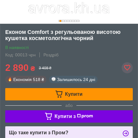
Економ Comfort з регульованою висотою
кушетка косметологічна чорний
В наявності
Код: 00013 чрн
Роздріб
2 890
₴
3 408 ₴
Економія
518 ₴
Залишилось
24 дні
Купити
або
Купити з
Що таке купити з Пром?