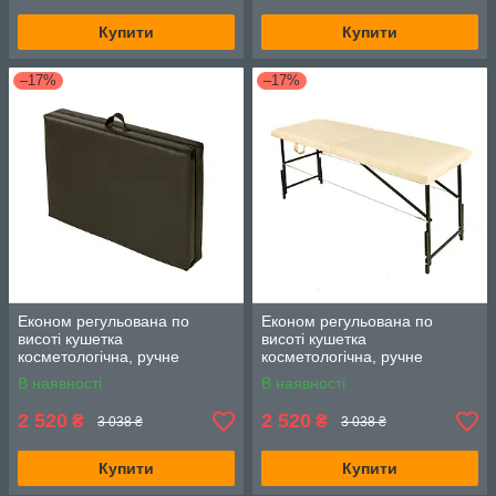
Купити
Купити
–17%
–17%
Економ регульована по
Економ регульована по
висоті кушетка
висоті кушетка
косметологічна, ручне
косметологічна, ручне
складання чорний
складання
В наявності
В наявності
2 520
2 520
₴
₴
3 038 ₴
3 038 ₴
Купити
Купити