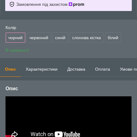
Замовлення під захистом
Колір
чорний
червоний
синій
слонова кістка
білий
В наявності
Опис
Характеристики
Доставка
Оплата
Умови п
Опис