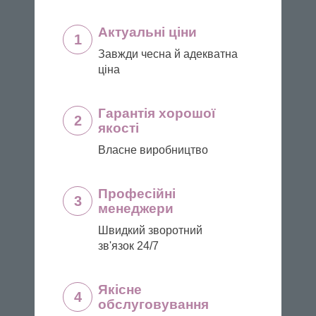
Актуальні ціни
1
Завжди чесна й адекватна
ціна
Гарантія хорошої
2
якості
Власне виробництво
Професійні
3
менеджери
Швидкий зворотний
зв'язок 24/7
Якісне
4
обслуговування