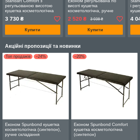
Standart Comfort з
Економ регульована по
Stan
регульованою висотою
висоті кушетка
і ре
кушетка косметологічна
косметологічна, ручне
куше
чорний
складання чорний
чор
3 730
2 520
4 0
₴
₴
3 038 ₴
Купити
Купити
Акційні пропозиції та новинки
Топ продажів
–24%
–20%
Економ Spunbond кушетка
Економ Spunbond Comfort
косметологічна (синтепон),
кушетка косметологічна
ручне складання
(синтепон)