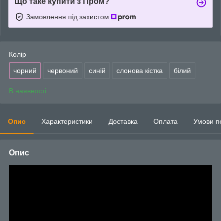
Що таке купити з Пром?
Замовлення під захистом
Колір
чорний
червоний
синій
слонова кістка
білий
В наявності
Опис
Характеристики
Доставка
Оплата
Умови п
Опис