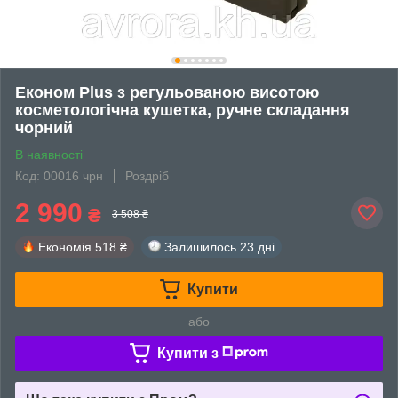
Економ Plus з регульованою висотою
косметологічна кушетка, ручне складання
чорний
В наявності
Код: 00016 чрн
Роздріб
2 990
₴
3 508 ₴
Економія
518 ₴
Залишилось
23 дні
Купити
або
Купити з