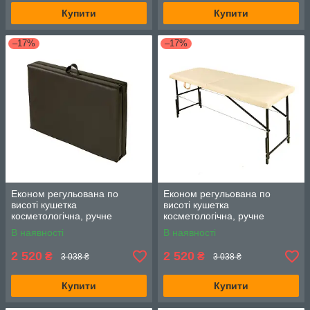
Купити
Купити
–17%
–17%
Економ регульована по
Економ регульована по
висоті кушетка
висоті кушетка
косметологічна, ручне
косметологічна, ручне
складання чорний
складання
В наявності
В наявності
2 520
2 520
₴
₴
3 038 ₴
3 038 ₴
Купити
Купити