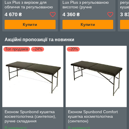
Lux Plus з вирізом для
Lux Plus з регульованою
регу
обличчя та регульованою
висотою (ручне
куше
висотою (ручне
складання)
ручн
4 670
4 360
3 8
₴
₴
складання)
Купити
Купити
Акційні пропозиції та новинки
Топ продажів
–24%
–20%
Економ Spunbond кушетка
Економ Spunbond Comfort
косметологічна (синтепон),
кушетка косметологічна
ручне складання
(синтепон)
В наявності
В наявності