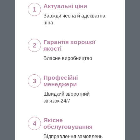
Актуальні ціни
1
Завжди чесна й адекватна
ціна
Гарантія хорошої
2
якості
Власне виробництво
Професійні
3
менеджери
Швидкий зворотний
зв'язок 24/7
Якісне
4
обслуговування
Відправлення замовлень