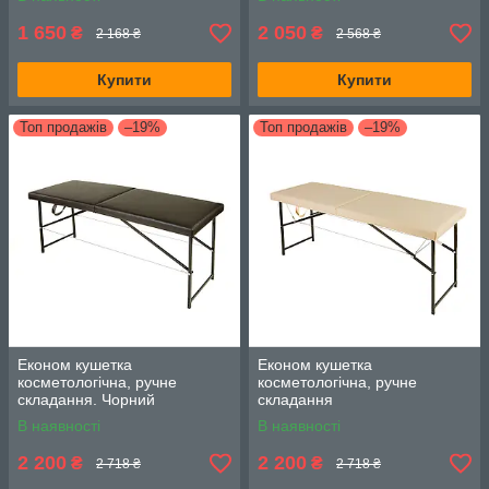
1 650
2 050
₴
₴
2 168 ₴
2 568 ₴
Купити
Купити
Топ продажів
–19%
Топ продажів
–19%
Економ кушетка
Економ кушетка
косметологічна, ручне
косметологічна, ручне
складання. Чорний
складання
В наявності
В наявності
2 200
2 200
₴
₴
2 718 ₴
2 718 ₴