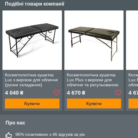
Подібні товари компанії
Косметологічна кушетка
Косметологічна кушетка
Косм
Lux з вирізом для обличчя
Lux Plus з вирізом для
Lux 
(ручне складання)
обличчя та регульованою
обли
висотою (ручна збірка)
висо
4 040
4 670
4 6
₴
₴
чорний
скла
Купити
Купити
Про нас
96% позитивних з 46 відгуків за рік