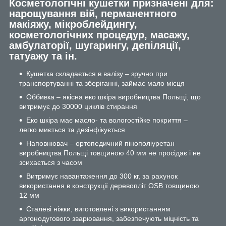
Косметологічні кушетки призначені для:
нарощування вій, перманентного
макіяжу, мікроблейдингу,
косметологічних процедур, масажу,
амбулаторії, шугарингу, депіляції,
татуажу та ін.
Кушетка складається в валізу – зручно при
транспортуванні та зберіганні, займає мало місця
Оббивка – якісна еко шкіра виробництва Польщі, що
витримує до 30000 циклів стирання
Еко шкіра має масло- та вологостійке покриття –
легко миється та дезінфікується
Наповнювач – ортопедичний пінополіуретан
виробництва Польщі товщиною 40 мм не просідає і не
зсихається з часом
Витримує навантаження до 300 кг, за рахунок
використання в конструкції деревопліт OSB товщиною
12 мм
Сталеві ніжки, виготовлені з використанням
аргонодугового зварювання, забезпечують міцність та