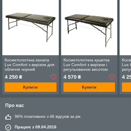
Косметологічна канапа
Косметологічна кушетка
Косм
Lux Comfort з вирізом для
Lux Comfort з вирізом і
Lux 
обличчя чорний
регульованою висотою
регу
чорний
4 250
4 570
4 2
₴
₴
Купити
Купити
Про нас
96% позитивних з 46 відгуків за рік
Працює з 09.04.2016