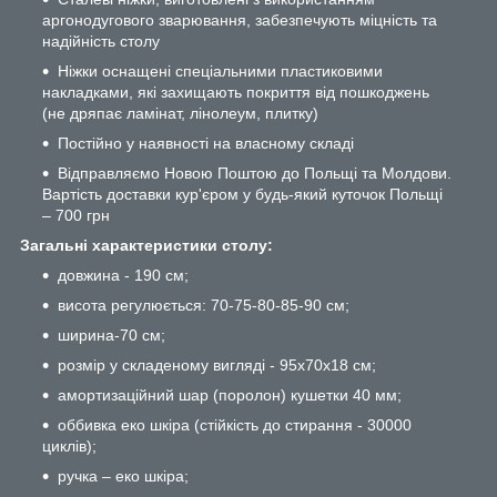
аргонодугового зварювання, забезпечують міцність та
надійність столу
Ніжки оснащені спеціальними пластиковими
накладками, які захищають покриття від пошкоджень
(не дряпає ламінат, лінолеум, плитку)
Постійно у наявності на власному складі
Відправляємо Новою Поштою до Польщі та Молдови.
Вартість доставки кур'єром у будь-який куточок Польщі
– 700 грн
Загальні характеристики столу:
довжина - 190 см;
висота регулюється: 70-75-80-85-90 см;
ширина-70 см;
розмір у складеному вигляді - 95х70х18 см;
амортизаційний шар (поролон) кушетки 40 мм;
оббивка еко шкіра (стійкість до стирання - 30000
циклів);
ручка – еко шкіра;