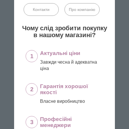
Контакти
Про компанію
Чому слід зробити покупку
в нашому магазині?
Актуальні ціни
1
Завжди чесна й адекватна
ціна
Гарантія хорошої
2
якості
Власне виробництво
Професійні
3
менеджери