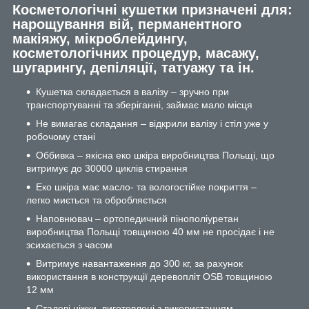
Косметологічні кушетки призначені для:
нарощування вій, перманентного
макіяжу, мікроблейдингу,
косметологічних процедур, масажу,
шугарингу, депіляції, татуажу та ін.
Кушетка складається в валізу – зручно при
транспортуванні та зберіганні, займає мало місця
Не вимагає складання – відкрили валізу і стіл уже у
робочому стані
Оббивка – якісна еко шкіра виробництва Польщі, що
витримує до 30000 циклів стирання
Еко шкіра має масло- та вологостійке покриття –
легко миється та обробляється
Наповнювач – ортопедичний пінополіуретан
виробництва Польщі товщиною 40 мм не просідає і не
зсихається з часом
Витримує навантаження до 300 кг, за рахунок
використання в конструкції деревопліт OSB товщиною
12 мм
Сталеві ніжки, виготовлені з використанням