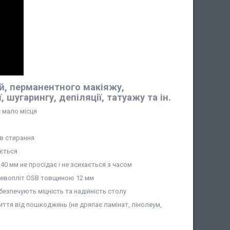
й, перманентного макіяжу,
шугарингу, депіляції, татуажу та ін.
є мало місця
ів стирання
ується
 мм не просідає і не зсихається з часом
еревопліт OSB товщиною 12 мм
езпечують міцність та надійність столу
ття від пошкоджень (не дряпає ламінат, лінолеум,