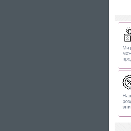
Ми 
мож
прод
Наш
роз
зни