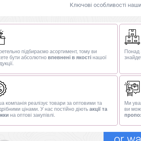
Ключові особливості наши
ретельно підбираємо асортимент, тому ви
Понад
ете бути абсолютно
впевнені в якості
нашої
знайдет
укції.
а компанія реалізує товари за оптовими та
Ми ува
дрібними цінами. У нас постійно діють
акції та
ви мож
жки
на оптові закупівлі.
пропоз