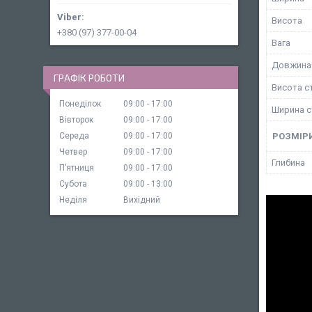
Висота
+380 (97) 377-00-04
Вага
Довжина
ГРАФІК РОБОТИ
Висота с
Понеділок
09:00
17:00
Ширина с
Вівторок
09:00
17:00
РОЗМІРИ
Середа
09:00
17:00
Четвер
09:00
17:00
Глибина
Пʼятниця
09:00
17:00
Субота
09:00
13:00
Неділя
Вихідний