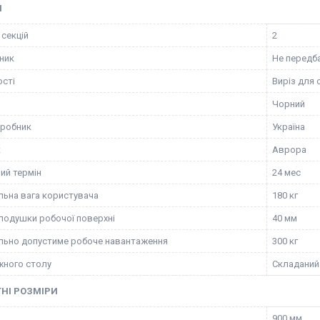
І
 секцій
2
ник
Не передб
сті
Виріз для
Чорний
иробник
Україна
к
Аврора
ий термін
24 мес
ьна вага користувача
180 кг
подушки робочої поверхні
40 мм
ьно допустиме робоче навантаження
300 кг
жного столу
Складаний
НІ РОЗМІРИ
900 мм