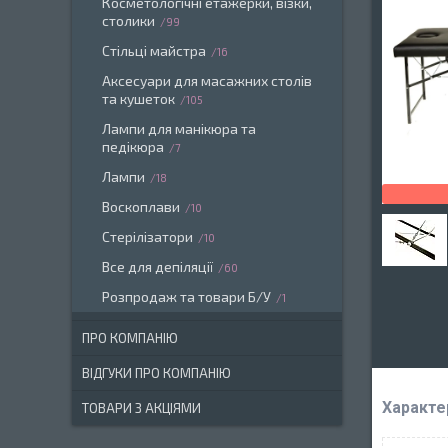
Косметологічні етажерки, візки,
столики
99
Стільці майстра
16
Аксесуари для масажних столів
та кушеток
105
Лампи для манікюра та
педікюра
7
Лампи
18
Воскоплави
10
Стерілізатори
10
Все для депіляції
60
Розпродаж та товари Б/У
1
ПРО КОМПАНІЮ
ВІДГУКИ ПРО КОМПАНІЮ
Характе
ТОВАРИ З АКЦІЯМИ