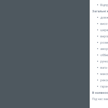
Відп
Загальні 
довжи
висот
шири
вирі
розмі
амор
оббив
ручка
вага 
макс
реко
гаран
В наявнос
Під час за