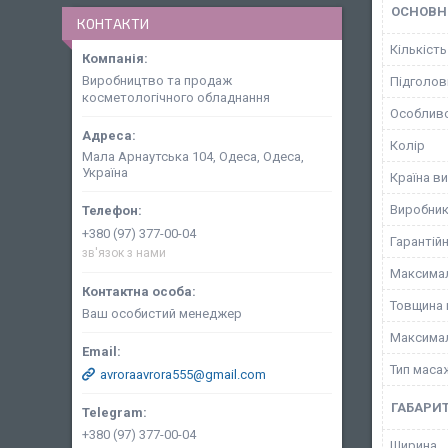
ОСНОВН
КОНТАКТИ
Кількість
Виробництво та продаж
Підголов
косметологічного обладнання
Особливо
Колір
Мала Арнаутська 104, Одеса, Одеса,
Україна
Країна в
Виробни
+380 (97) 377-00-04
Гарантійн
зв'язок з нами
Максимал
Товщина 
Ваш особистий менеджер
Максимал
Тип маса
avroraavrora555@gmail.com
ГАБАРИТ
+380 (97) 377-00-04
Ширина