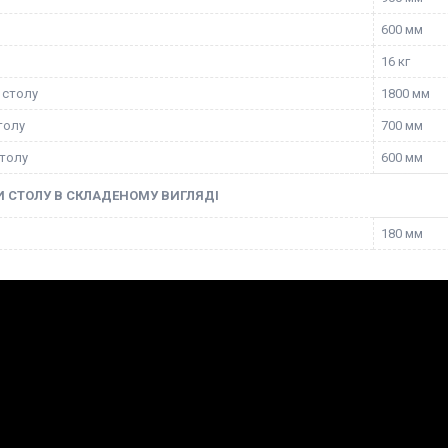
600 мм
16 кг
 столу
1800 мм
толу
700 мм
толу
600 мм
 СТОЛУ В СКЛАДЕНОМУ ВИГЛЯДІ
180 мм