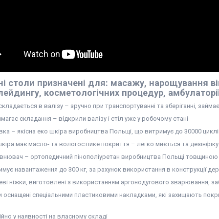
і столи призначені для: масажу, нарощування ві
ейдингу, косметологічних процедур, амбулаторії, 
складається в валізу – зручно при транспортуванні та зберіганні, займа
магає складання – відкрили валізу і стіл уже у робочому стані
вка – якісна еко шкіра виробництва Польщі, що витримує до 30000 цикл
шкіра має масло- та вологостійке покриття – легко миється та дезінфік
внювач – ортопедичний пінополіуретан виробництва Польщі товщиною 40
имує навантаження до 300 кг, за рахунок використання в конструкції д
еві ніжки, виготовлені з використанням аргонодугового зварювання, заб
и оснащені спеціальними пластиковими накладками, які захищають покри
)
ійно у наявності на власному складі