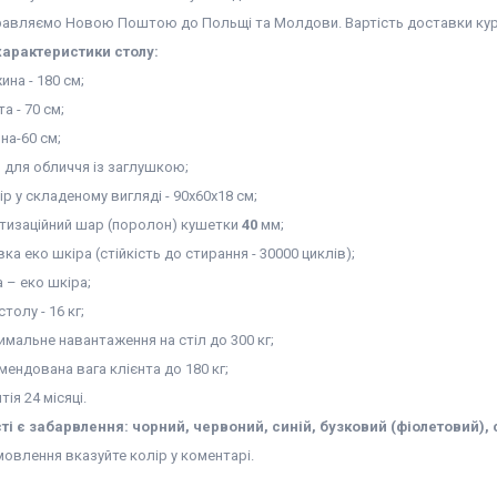
равляємо Новою Поштою до Польщі та Молдови. Вартість доставки кур'є
характеристики столу:
на - 180 см;
а - 70 см;
на-60 см;
з для обличчя із заглушкою;
р у складеному вигляді - 90х60х18 см;
тизаційний шар (поролон) кушетки
40
мм;
ка еко шкіра (стійкість до стирання - 30000 циклів);
 – еко шкіра;
столу - 16 кг;
имальне навантаження на стіл до 300 кг;
мендована вага клієнта до 180 кг;
тія 24 місяці.
ті є забарвлення: чорний, червоний, синій, бузковий (фіолетовий), 
мовлення вказуйте колір у коментарі.