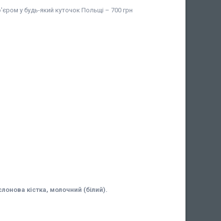
ром у будь-який куточок Польщі – 700 грн
слонова кістка, молочний (білий).