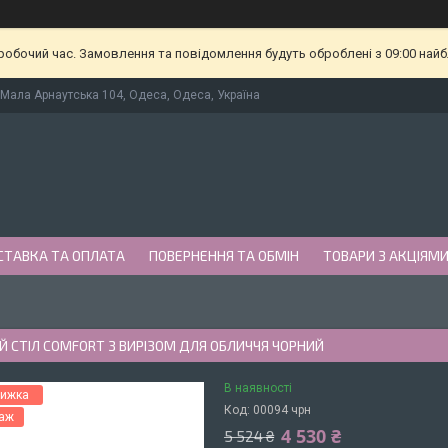
еробочий час. Замовлення та повідомлення будуть оброблені з 09:00 найб
Мала Арнаутська 104, Одеса, Одеса, Україна
СТАВКА ТА ОПЛАТА
ПОВЕРНЕННЯ ТА ОБМІН
ТОВАРИ З АКЦІЯМ
 СТІЛ COMFORT З ВИРІЗОМ ДЛЯ ОБЛИЧЧЯ ЧОРНИЙ
В наявності
Код:
00094 чрн
даж
4 530 ₴
5 524 ₴