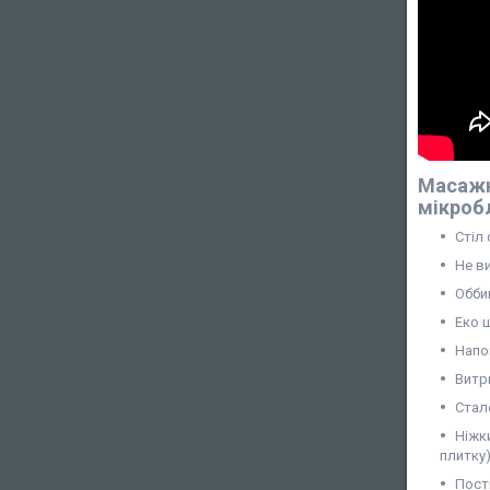
Масажн
мікробл
Стіл 
Не ви
Обби
Еко 
Напо
Витр
Стал
Ніжк
плитку
Пост